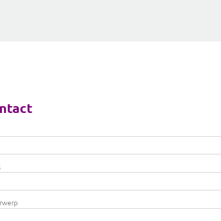
ntact
l
rwerp